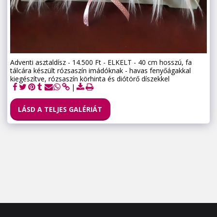
Adventi asztaldísz - 14.500 Ft - ELKELT - 40 cm hosszú, fa
tálcára készült rózsaszín imádóknak - havas fenyőágakkal
kiegészítve, rózsaszín körhinta és diótörő díszekkel
LÁSD A TELJES GALÉRIÁT