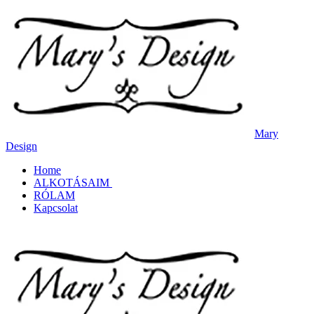
Mary
Design
Home
ALKOTÁSAIM
RÓLAM
Kapcsolat