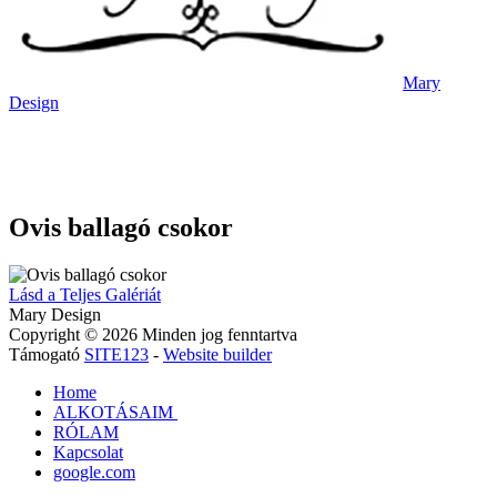
Mary
Design
Ovis ballagó csokor
Lásd a Teljes Galériát
Mary Design
Copyright © 2026 Minden jog fenntartva
Támogató
SITE123
-
Website builder
Home
ALKOTÁSAIM
RÓLAM
Kapcsolat
google.com